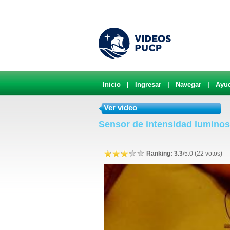
Inicio
|
Ingresar
|
Navegar
|
Ayu
Ver video
Sensor de intensidad lumino
Ranking: 3.3
/5.0 (22 votos)