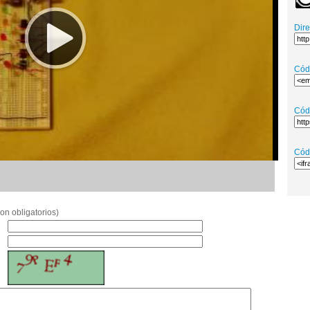
Dir
Cód
Cód
Cód
on obligatorios)