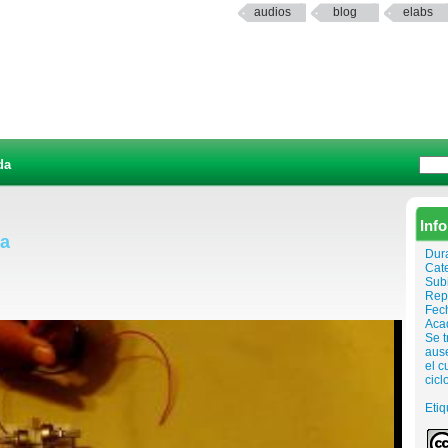
audios
blog
elabs
da
Inf
sa
Dur
Cat
Sub
Rep
Fech
Aca
Se t
ause
el c
cicl
Etiq