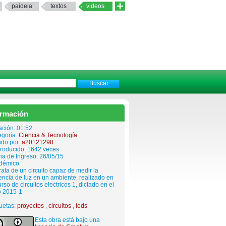
paideia
textos
videos
ormación
ación: 01:52
egoría:
Ciencia & Tecnología
ido por:
a20121298
roducido: 1642 veces
a de Ingreso: 26/05/15
démico
rata de un circuito capaz de medir la
ncia de luz en un ambiente, realizado en
urso de circuitos electricos 1, dictado en el
o 2015-1
uetas:
proyectos
,
circuitos
,
leds
Esta obra está bajo una