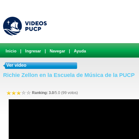
Inicio
|
Ingresar
|
Navegar
|
Ayuda
Ver video
Richie Zellon en la Escuela de Música de la PUCP
Ranking: 3.0
/5.0 (99 votos)