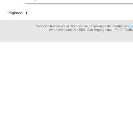
.
Páginas:
1
Servicio ofrecido por la Dirección de Tecnologías de Información (
Av. Universitaria No 1801, San Miguel, Lima - Perú | Teléf