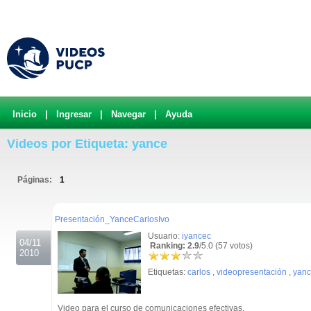
Inicio
|
Ingresar
|
Navegar
|
Ayuda
Videos por Etiqueta: yance
Páginas:
1
.
Presentación_YanceCarlosIvo
Usuario:
iyancec
04/11
Ranking: 2.9
/5.0 (57 votos)
2010
Etiquetas:
carlos
,
videopresentación
,
yan
Video para el curso de comunicaciones efectivas.