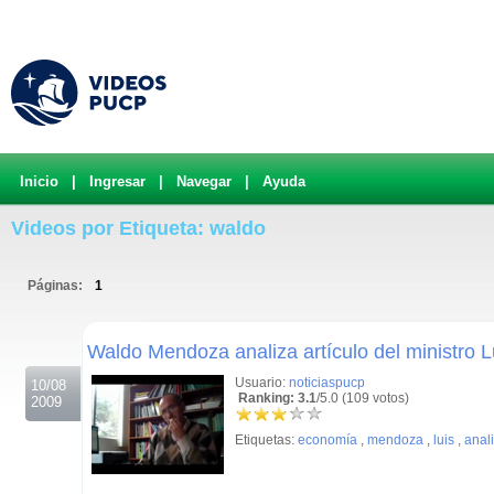
Inicio
|
Ingresar
|
Navegar
|
Ayuda
Videos por Etiqueta: waldo
Páginas:
1
.
Waldo Mendoza analiza artículo del ministro 
Usuario:
noticiaspucp
10/08
Ranking: 3.1
/5.0 (109 votos)
2009
Etiquetas:
economía
,
mendoza
,
luis
,
anali