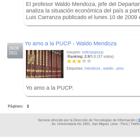
El profesor Waldo Mendoza, jefe del Depart
analiza la situación económica del país a parti
Luis Carranza publicado el lunes 10 de 2009 e
.
.
Yo amo a la PUCP - Waldo Mendoza
29/09
Usuario:
noticiaspucp
2011
Ranking: 2.9
/5.0 (37 votos)
Etiquetas:
mendoza
,
waldo
,
amo
Yo amo a la PUCP.
.
Páginas:
1
Servicio ofrecido por la Dirección de Tecnologías de Información (
Av. Universitaria No 1801, San Miguel, Lima - Perú | Teléf