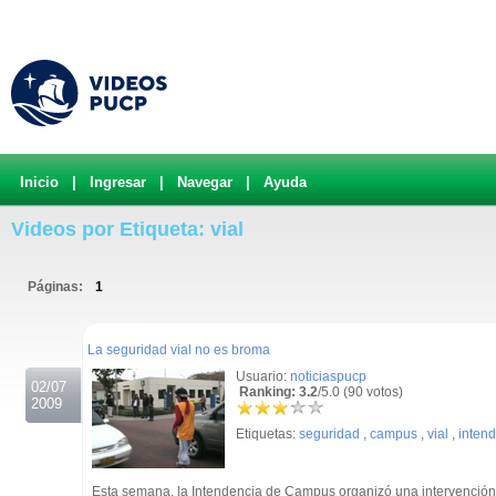
Inicio
|
Ingresar
|
Navegar
|
Ayuda
Videos por Etiqueta: vial
Páginas:
1
.
La seguridad vial no es broma
Usuario:
noticiaspucp
02/07
Ranking: 3.2
/5.0 (90 votos)
2009
Etiquetas:
seguridad
,
campus
,
vial
,
inten
Esta semana, la Intendencia de Campus organizó una intervención 