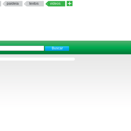
paideia
textos
videos