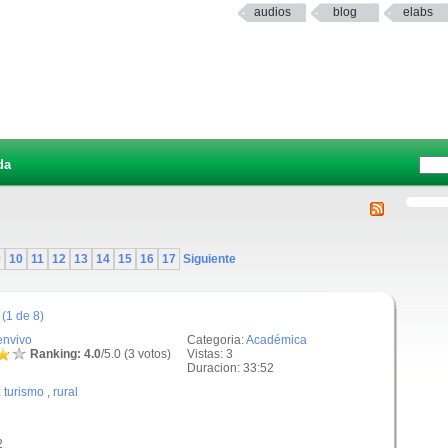
audios
blog
elabs
da
9
10
11
12
13
14
15
16
17
Siguiente
(1 de 8)
envivo
Categoria:
Académica
Ranking: 4.0
/5.0 (3 votos)
Vistas: 3
Duracion: 33:52
:
turismo
,
rural
2