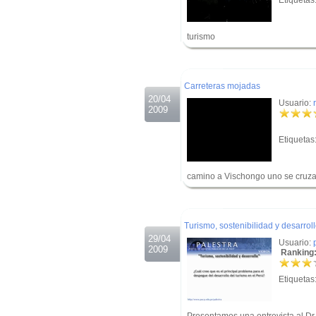
Etiquetas
turismo
.
.
Carreteras mojadas
20/04
Usuario:
2009
Etiquetas
camino a Vischongo uno se cruza 
.
.
Turismo, sostenibilidad y desarrol
29/04
Usuario:
2009
Ranking:
Etiquetas