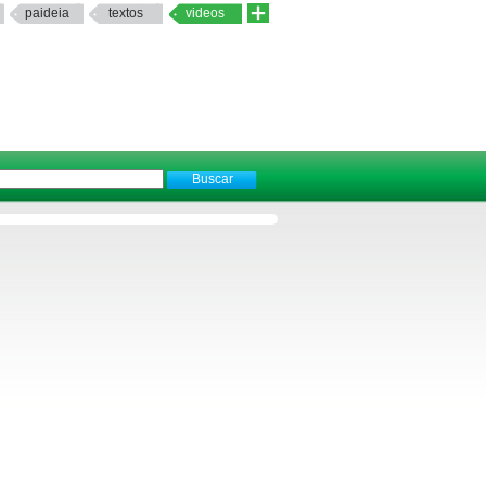
paideia
textos
videos