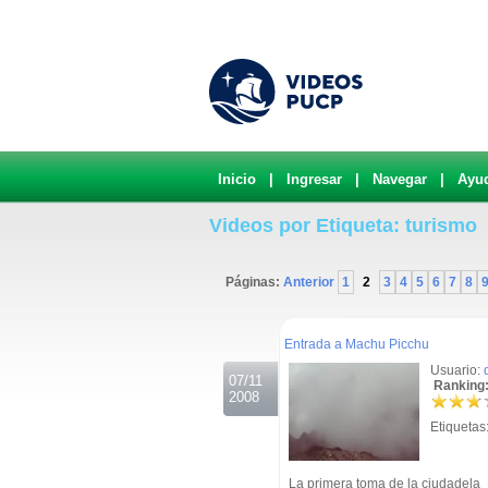
Inicio
|
Ingresar
|
Navegar
|
Ayu
Videos por Etiqueta: turismo
Páginas:
Anterior
1
2
3
4
5
6
7
8
.
Entrada a Machu Picchu
Usuario:
07/11
Ranking:
2008
Etiquetas
La primera toma de la ciudadela