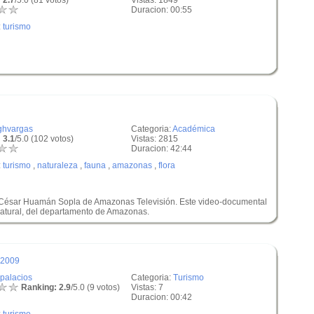
 2.7
/5.0 (81 votos)
Vistas: 1849
Duracion: 00:55
:
turismo
ghvargas
Categoria:
Académica
 3.1
/5.0 (102 votos)
Vistas: 2815
Duracion: 42:44
:
turismo
,
naturaleza
,
fauna
,
amazonas
,
flora
ta César Huamán Sopla de Amazonas Televisión. Este video-documental
natural, del departamento de Amazonas.
 2009
rpalacios
Categoria:
Turismo
Ranking: 2.9
/5.0 (9 votos)
Vistas: 7
Duracion: 00:42