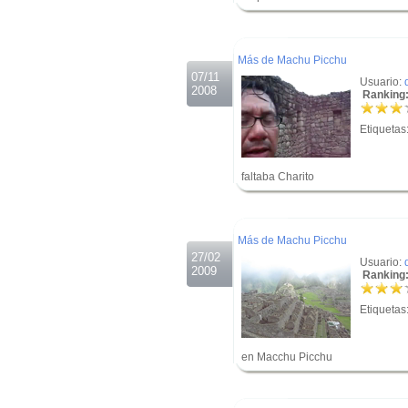
.
.
Más de Machu Picchu
07/11
Usuario:
2008
Ranking:
Etiquetas
faltaba Charito
.
.
Más de Machu Picchu
27/02
Usuario:
2009
Ranking:
Etiquetas
en Macchu Picchu
.
.