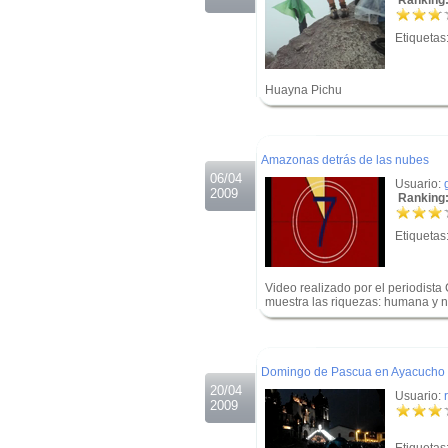
Ranking:
Etiquetas
Huayna Pichu
.
.
Amazonas detrás de las nubes
06/04
Usuario:
2009
Ranking:
Etiquetas
Video realizado por el periodis
muestra las riquezas: humana y 
.
.
Domingo de Pascua en Ayacucho
20/04
Usuario:
2009