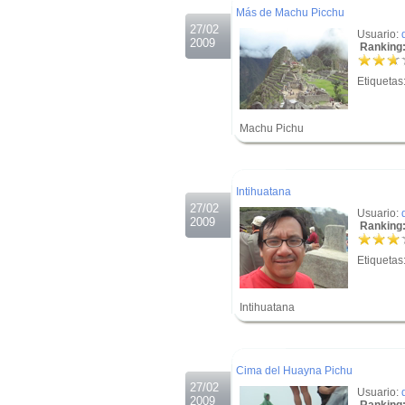
Más de Machu Picchu
27/02
Usuario:
2009
Ranking:
Etiquetas
Machu Pichu
.
.
Intihuatana
27/02
Usuario:
2009
Ranking:
Etiquetas
Intihuatana
.
.
Cima del Huayna Pichu
27/02
Usuario:
2009