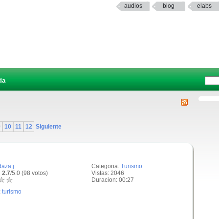
audios
blog
elabs
da
9
10
11
12
Siguiente
daza.j
Categoria:
Turismo
 2.7
/5.0 (98 votos)
Vistas: 2046
Duracion: 00:27
:
turismo