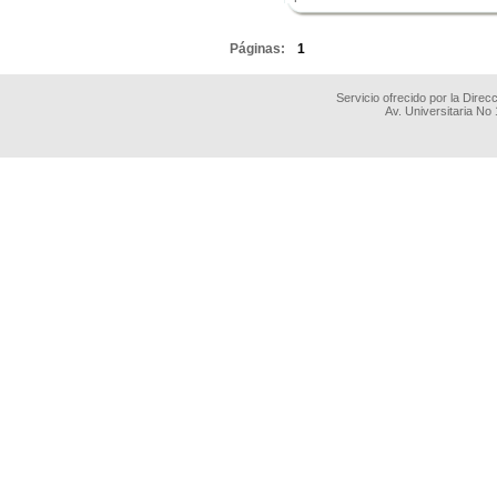
.
Páginas:
1
Servicio ofrecido por la Dire
Av. Universitaria No