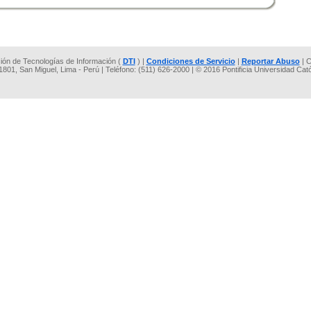
cción de Tecnologías de Información (
DTI
) |
Condiciones de Servicio
|
Reportar Abuso
| C
 1801, San Miguel, Lima - Perú | Teléfono: (511) 626-2000 | © 2016 Pontificia Universidad Cat