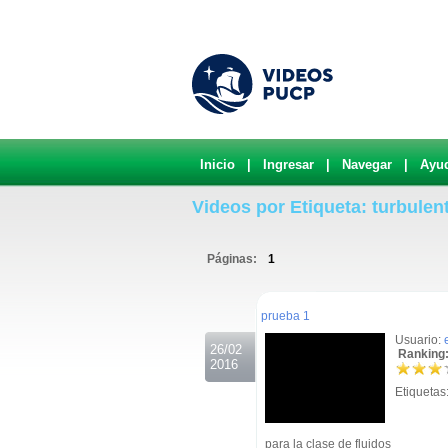
Inicio
|
Ingresar
|
Navegar
|
Ayu
Videos por Etiqueta: turbulen
Páginas:
1
.
prueba 1
Usuario:
26/02
Ranking:
2016
Etiquetas
para la clase de fluidos