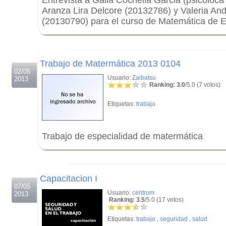
Entrevista a Galia Cochella Garcia (psicóloca 
Aranza Lira Delcore (20132786) y Valeria A
(20130790) para el curso de Matemática de
.
.
Trabajo de Matermática 2013 0104
02/05
Usuario:
Zaibatsu
2013
Ranking: 3.0
/5.0 (7 votos)
Etiquetas:
trabajo
Trabajo de especialidad de matermática
.
.
Capacitacion I
07/05
Usuario:
centrum
2013
Ranking: 3.5
/5.0 (17 votos)
Etiquetas:
trabajo
,
seguridad
,
salud