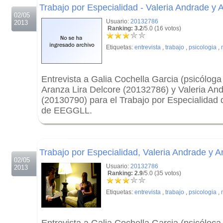
Trabajo por Especialidad - Valeria Andrade y 
02/05
Usuario:
20132786
2013
Ranking: 3.2
/5.0 (16 votos)
Etiquetas:
entrevista
,
trabajo
,
psicologia
,
Entrevista a Galia Cochella Garcia (psicóloga 
Aranza Lira Delcore (20132786) y Valeria A
(20130790) para el Trabajo por Especialidad
de EEGGLL.
.
.
Trabajo por Especialidad, Valeria Andrade y A
02/05
Usuario:
20132786
2013
Ranking: 2.9
/5.0 (35 votos)
Etiquetas:
entrevista
,
trabajo
,
psicologia
,