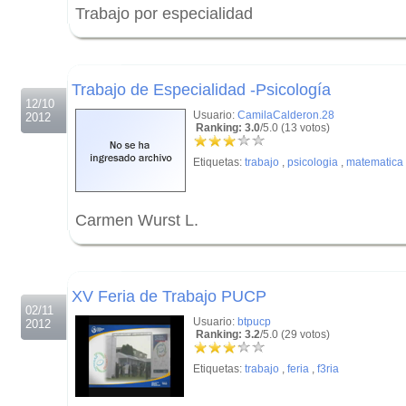
Trabajo por especialidad
.
.
Trabajo de Especialidad -Psicología
12/10
Usuario:
CamilaCalderon.28
2012
Ranking: 3.0
/5.0 (13 votos)
Etiquetas:
trabajo
,
psicologia
,
matematica
Carmen Wurst L.
.
.
XV Feria de Trabajo PUCP
02/11
Usuario:
btpucp
2012
Ranking: 3.2
/5.0 (29 votos)
Etiquetas:
trabajo
,
feria
,
f3ria