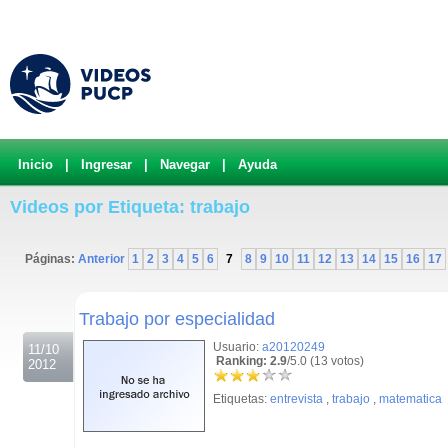
Inicio
|
Ingresar
|
Navegar
|
Ayuda
Videos por Etiqueta: trabajo
Páginas:
Anterior
1
2
3
4
5
6
7
8
9
10
11
12
13
14
15
16
17
.
Trabajo por especialidad
Usuario:
a20120249
11/10
Ranking: 2.9
/5.0 (13 votos)
2012
Etiquetas:
entrevista
,
trabajo
,
matematica