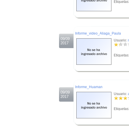
Etiquetas
.
.
Informe_video_Aliaga_Paula
09/09
Usuario:
2017
Etiquetas
.
.
Informe_Huaman
09/09
Usuario:
2017
Etiquetas
.