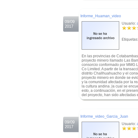
.
Informe_Huaman_video
09/09
Usuario:
2017
Etiquetas
En las provincias de Cotabambas 
proyecto minero llamado Las Bamb
consorcio conformado por MMG Li
Co Limited. A partir de la transac
distrito Challhuahuacho y el cons
proyecto minero en donde se evid
y la comunidad afectada por la re
la cultura andina ,la cual se encu
esto, a continuación, en el prese
del proyecto, han sido afectadas 
.
.
Informe_video_Garcia_Juan
09/09
Usuario:
2017