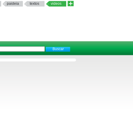
paideia
textos
videos