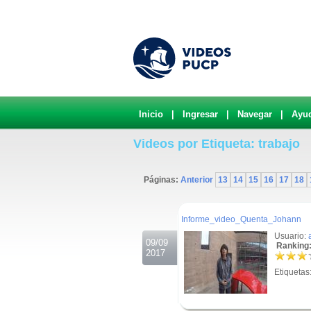
Inicio
|
Ingresar
|
Navegar
|
Ayu
Videos por Etiqueta: trabajo
Páginas:
Anterior
13
14
15
16
17
18
.
Informe_video_Quenta_Johann
Usuario:
09/09
Ranking:
2017
Etiquetas
.