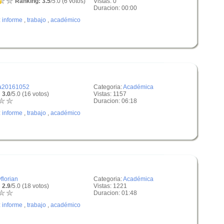
Ranking: 3.5
/5.0 (6 votos)
Vistas: 0
Duracion: 00:00
:
informe
,
trabajo
,
académico
a20161052
Categoria:
Académica
 3.0
/5.0 (16 votos)
Vistas: 1157
Duracion: 06:18
:
informe
,
trabajo
,
académico
yflorian
Categoria:
Académica
 2.9
/5.0 (18 votos)
Vistas: 1221
Duracion: 01:48
:
informe
,
trabajo
,
académico