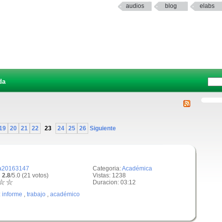
audios
blog
elabs
da
19
20
21
22
23
24
25
26
Siguiente
a20163147
Categoria:
Académica
 2.8
/5.0 (21 votos)
Vistas: 1238
Duracion: 03:12
:
informe
,
trabajo
,
académico