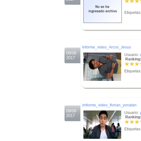
Etiquetas
.
.
Informe_video_Arcos_Jesus
09/09
Usuario:
2017
Ranking:
Etiquetas
.
.
imforme_video_florian_yonatan
09/09
Usuario:
2017
Ranking:
Etiquetas