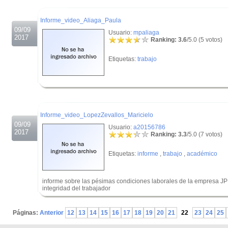
.
Informe_video_Aliaga_Paula
09/09
Usuario:
mpaliaga
2017
Ranking: 3.6
/5.0 (5 votos)
Etiquetas:
trabajo
.
.
Informe_video_LopezZevallos_Maricielo
09/09
Usuario:
a20156786
2017
Ranking: 3.3
/5.0 (7 votos)
Etiquetas:
informe
,
trabajo
,
académico
informe sobre las pésimas condiciones laborales de la empresa J
integridad del trabajador
.
Páginas:
Anterior
12
13
14
15
16
17
18
19
20
21
22
23
24
25