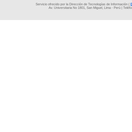
Servicio ofrecido por la Dirección de Tecnologías de Información (
Av. Universitaria No 1801, San Miguel, Lima - Perú | Teléf