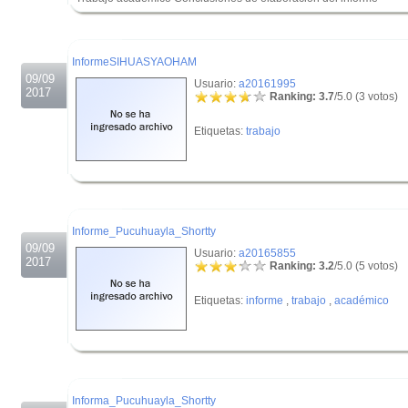
.
.
InformeSIHUASYAOHAM
09/09
Usuario:
a20161995
2017
Ranking: 3.7
/5.0 (3 votos)
Etiquetas:
trabajo
.
.
Informe_Pucuhuayla_Shortty
09/09
Usuario:
a20165855
2017
Ranking: 3.2
/5.0 (5 votos)
Etiquetas:
informe
,
trabajo
,
académico
.
.
Informa_Pucuhuayla_Shortty