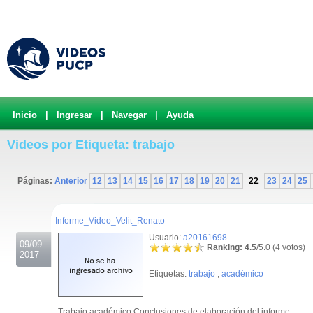
Inicio
|
Ingresar
|
Navegar
|
Ayuda
Videos por Etiqueta: trabajo
Páginas:
Anterior
12
13
14
15
16
17
18
19
20
21
22
23
24
25
.
Informe_Video_Velit_Renato
Usuario:
a20161698
09/09
Ranking: 4.5
/5.0 (4 votos)
2017
Etiquetas:
trabajo
,
académico
Trabajo académico Conclusiones de elaboración del informe