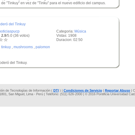
e "Tinkuy" en vez de "Tinku" para el nuevo edificio del campus.
deró del Tinkuy
noticiaspucp
Categoria:
Música
 2.9
/5.0 (36 votos)
Vistas: 1908
Duracion: 02:50
:
tinkuy
,
mushrooms
,
palomon
deró del Tinkuy.
cción de Tecnologías de Información (
DTI
) |
Condiciones de Servicio
|
Reportar Abuso
| C
 1801, San Miguel, Lima - Perú | Teléfono: (511) 626-2000 | © 2016 Pontificia Universidad Cat