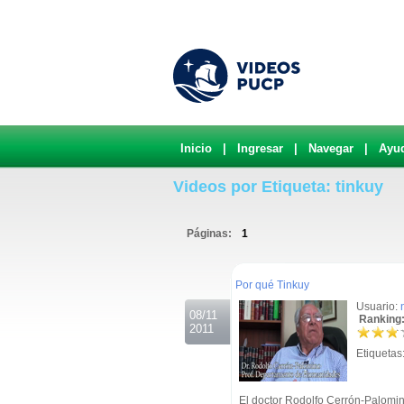
Inicio
|
Ingresar
|
Navegar
|
Ayu
Videos por Etiqueta: tinkuy
Páginas:
1
.
Por qué Tinkuy
Usuario:
08/11
Ranking:
2011
Etiquetas
El doctor Rodolfo Cerrón-Palomin