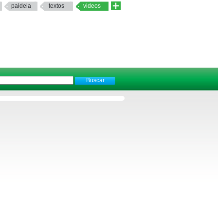
paideia
textos
videos