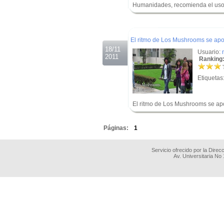
Humanidades, recomienda el uso d
.
.
El ritmo de Los Mushrooms se apo
18/11
Usuario:
2011
Ranking:
Etiquetas
El ritmo de Los Mushrooms se apo
.
Páginas:
1
Servicio ofrecido por la Dire
Av. Universitaria No