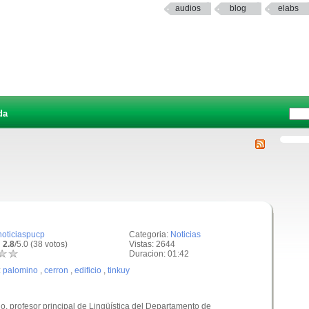
audios
blog
elabs
da
noticiaspucp
Categoria:
Noticias
 2.8
/5.0 (38 votos)
Vistas: 2644
Duracion: 01:42
:
palomino
,
cerron
,
edificio
,
tinkuy
o, profesor principal de Lingüística del Departamento de