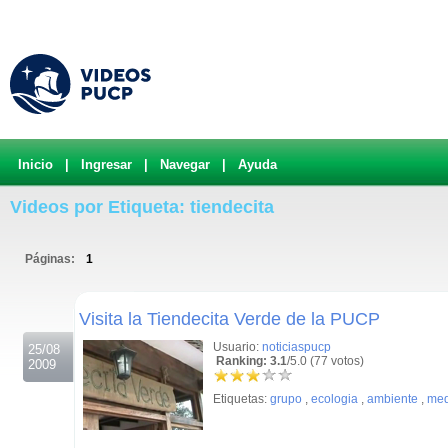
Inicio
|
Ingresar
|
Navegar
|
Ayuda
Videos por Etiqueta: tiendecita
Páginas:
1
.
Visita la Tiendecita Verde de la PUCP
Usuario:
noticiaspucp
25/08
Ranking: 3.1
/5.0 (77 votos)
2009
Etiquetas:
grupo
,
ecologia
,
ambiente
,
med