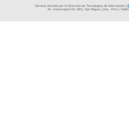
Servicio ofrecido por la Dirección de Tecnologías de Información (
Av. Universitaria No 1801, San Miguel, Lima - Perú | Teléf