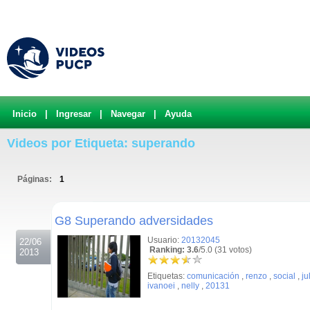
Inicio
|
Ingresar
|
Navegar
|
Ayuda
Videos por Etiqueta: superando
Páginas:
1
.
G8 Superando adversidades
Usuario:
20132045
22/06
Ranking: 3.6
/5.0 (31 votos)
2013
Etiquetas:
comunicación
,
renzo
,
social
,
ju
ivanoei
,
nelly
,
20131