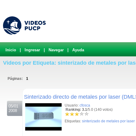
Inicio
|
Ingresar
|
Navegar
|
Ayuda
Videos por Etiqueta: sinterizado de metales por las
Páginas:
1
.
Sinterizado directo de metales por laser (DML
Usuario:
cfosca
05/01
Ranking: 3.1
/5.0 (140 votos)
2008
Etiquetas:
sinterizado de metales por laser