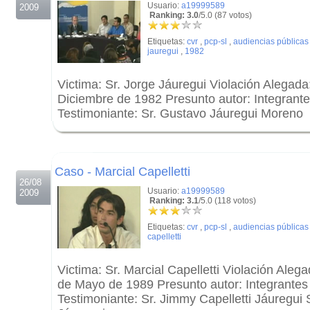
Usuario:
a19999589
2009
Ranking: 3.0
/5.0 (87 votos)
Etiquetas:
cvr
,
pcp-sl
,
audiencias públicas
jauregui
,
1982
Victima: Sr. Jorge Jáuregui Violación Alegad
Diciembre de 1982 Presunto autor: Integrant
Testimoniante: Sr. Gustavo Jáuregui Moreno
.
.
Caso - Marcial Capelletti
26/08
Usuario:
a19999589
2009
Ranking: 3.1
/5.0 (118 votos)
Etiquetas:
cvr
,
pcp-sl
,
audiencias públicas
capelletti
Victima: Sr. Marcial Capelletti Violación Aleg
de Mayo de 1989 Presunto autor: Integrante
Testimoniante: Sr. Jimmy Capelletti Jáuregui S