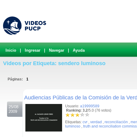
Inicio
|
Ingresar
|
Navegar
|
Ayuda
Videos por Etiqueta: sendero luminoso
Páginas:
1
.
Audiencias Públicas de la Comisión de la Ver
Usuario:
a19999589
25/08
Ranking: 3.2
/5.0 (76 votos)
2009
Etiquetas:
cvr
,
verdad
,
reconciliación
,
mem
luminoso
,
truth and reconciliation commiss