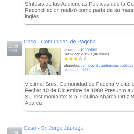
Síntesis de las Audiencias Públicas que la C
Reconciliación realizó como parte de su mand
inglés.
.
.
Caso - Comunidad de Paqcha
26/08
Usuario:
a19999589
2009
Ranking: 2.9
/5.0 (88 votos)
Etiquetas:
cvr
,
pcp-sl
,
audiencias públicas
asesinato
,
1989
Victima: Sres. Comunidad de Paqcha Violaci
Fecha: 10 de Diciembre de 1989 Presunto aut
SL Testimoniante: Sra. Paulina Abarca Ortiz
Abarca
.
.
Caso - Sr. Jorge Jáuregui
26/08