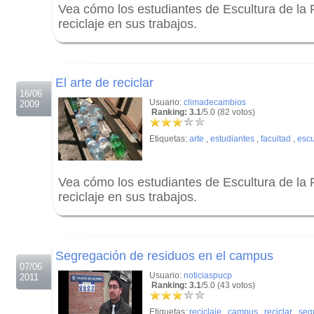
Vea cómo los estudiantes de Escultura de la
reciclaje en sus trabajos.
.
.
El arte de reciclar
16/06
Usuario:
climadecambios
2009
Ranking: 3.1
/5.0 (82 votos)
Etiquetas:
arte
,
estudiantes
,
facultad
,
escu
Vea cómo los estudiantes de Escultura de la
reciclaje en sus trabajos.
.
.
Segregación de residuos en el campus
07/06
Usuario:
noticiaspucp
2011
Ranking: 3.1
/5.0 (43 votos)
Etiquetas:
reciclaje
,
campus
,
reciclar
,
seg