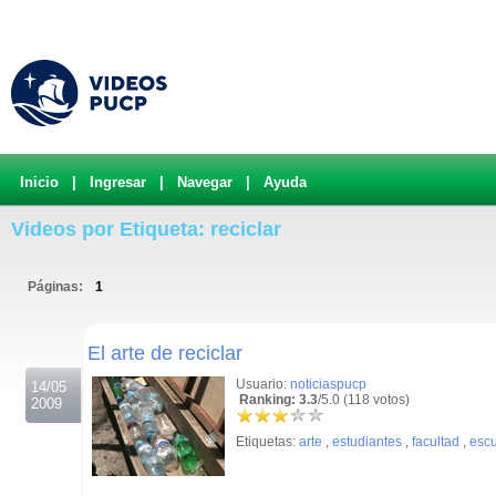
Inicio
|
Ingresar
|
Navegar
|
Ayuda
Videos por Etiqueta: reciclar
Páginas:
1
.
El arte de reciclar
Usuario:
noticiaspucp
14/05
Ranking: 3.3
/5.0 (118 votos)
2009
Etiquetas:
arte
,
estudiantes
,
facultad
,
escu