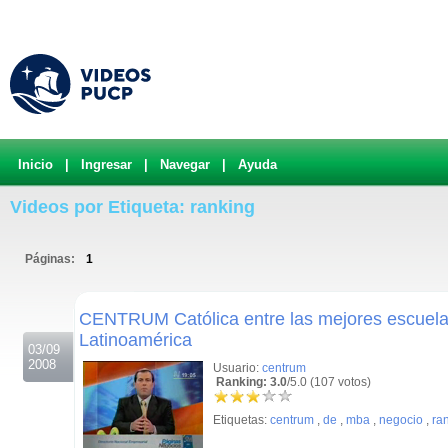
Inicio
|
Ingresar
|
Navegar
|
Ayuda
Videos por Etiqueta: ranking
Páginas:
1
.
CENTRUM Católica entre las mejores escuela
Latinoamérica
03/09
2008
Usuario:
centrum
Ranking: 3.0
/5.0 (107 votos)
Etiquetas:
centrum
,
de
,
mba
,
negocio
,
ra