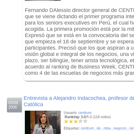
Fernando DAlessio director general de CEN
que se viene dictando el primer programa int
para los seniors executives en Perú, el cual 
acogida. La primera promoción está por la mi
Expresó que se está en la convocatoria del
que empieza el 18 de septiembre y se espera
participantes. Precisó que los que aspiran a
visión global e integral de los negocios, una v
plazo, ser bilingüe, tener arista tecnológica, 
acuerdo al ranking de Business Week, CENT
como 4 de las escuelas de negocios más gra
.
.
Entrevista a Alejandro Indacochea, profesor 
03/09
Católica
2008
Usuario:
centrum
Ranking: 3.0
/5.0 (116 votos)
Etiquetas:
centrum
,
de
,
mba
,
negocio
,
ra