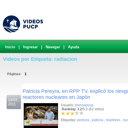
Inicio
|
Ingresar
|
Navegar
|
Ayuda
Videos por Etiqueta: radiacion
Páginas:
1
.
Patricia Pereyra, en RPP TV, explicó los riesg
reactores nucleares en Japón
14/03
2011
Usuario:
prensapucp
Ranking: 3.2
/5.0 (62 votos)
Etiquetas:
pereyra
,
patricia
,
reactores
,
nuc