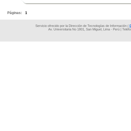
.
Páginas:
1
Servicio ofrecido por la Dirección de Tecnologías de Información (
Av. Universitaria No 1801, San Miguel, Lima - Perú | Teléf