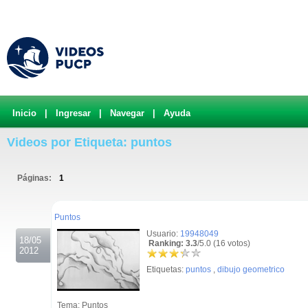
Inicio
|
Ingresar
|
Navegar
|
Ayuda
Videos por Etiqueta: puntos
Páginas:
1
.
Puntos
Usuario:
19948049
18/05
Ranking: 3.3
/5.0 (16 votos)
2012
Etiquetas:
puntos
,
dibujo geometrico
Tema: Puntos