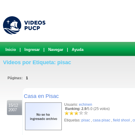
Inicio
|
Ingresar
|
Navegar
|
Ayuda
Videos por Etiqueta: pisac
Páginas:
1
.
Casa en Pisac
Usuario:
echinen
15/12
Ranking: 2.9
/5.0 (25 votos)
2007
Etiquetas:
pisac
,
casa pisac
,
field shool
,
c