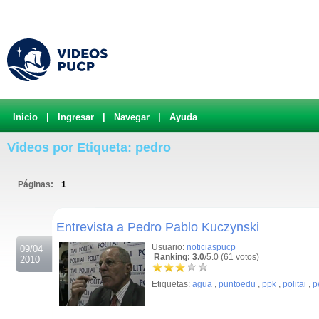
Inicio
|
Ingresar
|
Navegar
|
Ayuda
Videos por Etiqueta: pedro
Páginas:
1
.
Entrevista a Pedro Pablo Kuczynski
Usuario:
noticiaspucp
09/04
Ranking: 3.0
/5.0 (61 votos)
2010
Etiquetas:
agua
,
puntoedu
,
ppk
,
politai
,
p