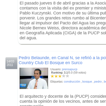
El pasado jueves 8 de abril gracias a la Asocia
contamos con la visita del ex premier y mini
Pablo Kuczynski. Con motivo de su última pub
porvenir. Los grandes retos rumbo al Bicenten
llegar al impulsor del Pacto del Agua las preg
Nicole Bernex Weiss, directora académica del
en Geografía Aplicada (CIGA) de la PUCP sob
del agua.
.
.
Pedro Belaunde, en Canal N, se refirió a la p
14/03
Country Club El Bosque en Surco
2011
Usuario:
prensapucp
Ranking: 3.1
/5.0 (59 votos)
Etiquetas:
construcción
,
bosque
,
pedro
,
b
El arquitecto y docente de la (PUCP) conside
cuenta la opinión de los vecinos, antes de se