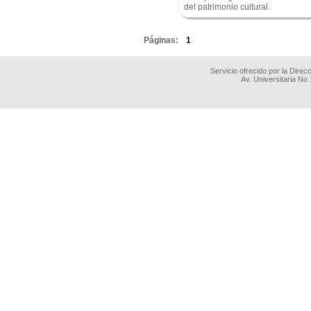
del patrimonio cultural.
.
Páginas:
1
Servicio ofrecido por la Dire
Av. Universitaria No