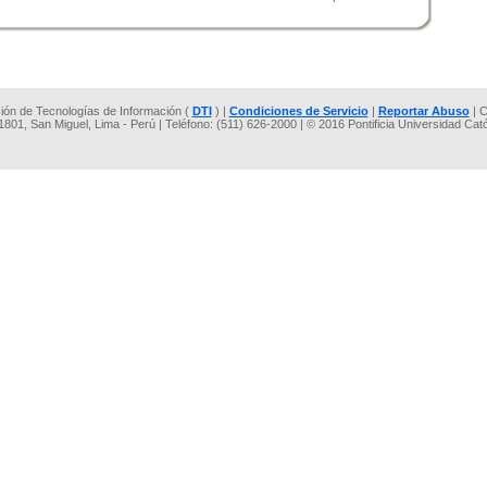
cción de Tecnologías de Información (
DTI
) |
Condiciones de Servicio
|
Reportar Abuso
| C
 1801, San Miguel, Lima - Perú | Teléfono: (511) 626-2000 | © 2016 Pontificia Universidad Cat