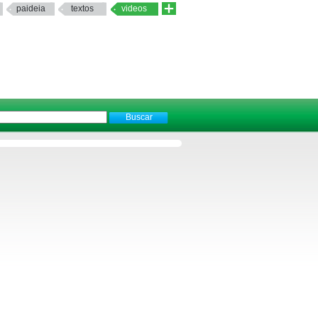
paideia
textos
videos