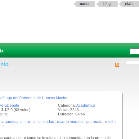
audios
blog
elabs
da
onio
queólogo del Patronato de Huacas Moche
PeruDebate
Categoria:
Académica
 3.1
/5.0 (63 votos)
Vistas: 2248
Duracion: 04:46
:
arqueologia
,
trujillo
,
la libertad
,
ricardo morales
,
patronato
,
moche
,
nio
s cuenta sobre cómo se involucra a la comunidad en la protección