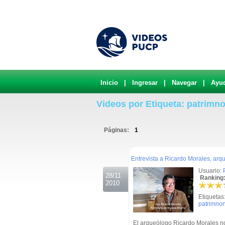
Inicio
|
Ingresar
|
Navegar
|
Ayu
Videos por Etiqueta: patrimn
Páginas:
1
.
Entrevista a Ricardo Morales, ar
Usuario:
28/11
Ranking:
2010
Etiquetas
patrimno
El arqueólogo Ricardo Morales no