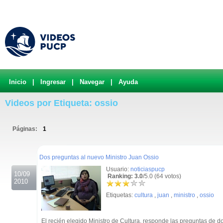
Inicio
|
Ingresar
|
Navegar
|
Ayuda
Videos por Etiqueta: ossio
Páginas:
1
.
Dos preguntas al nuevo Ministro Juan Ossio
Usuario:
noticiaspucp
10/09
Ranking: 3.0
/5.0 (64 votos)
2010
Etiquetas:
cultura
,
juan
,
ministro
,
ossio
El recién elegido Ministro de Cultura, responde las preguntas de d