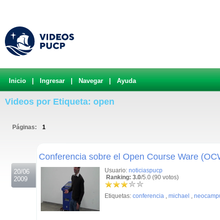
Inicio
|
Ingresar
|
Navegar
|
Ayuda
Videos por Etiqueta: open
Páginas:
1
.
Conferencia sobre el Open Course Ware (O
Usuario:
noticiaspucp
20/06
Ranking: 3.0
/5.0 (90 votos)
2009
Etiquetas:
conferencia
,
michael
,
neocamp