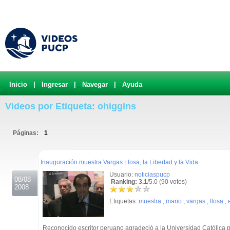
Inicio
|
Ingresar
|
Navegar
|
Ayuda
Videos por Etiqueta: ohiggins
Páginas:
1
.
Inauguración muestra Vargas Llosa, la Libertad y la Vida
Usuario:
noticiaspucp
08/08
Ranking: 3.1
/5.0 (90 votos)
2008
Etiquetas:
muestra
,
mario
,
vargas
,
llosa
,
Reconocido escritor peruano agradeció a la Universidad Católica p