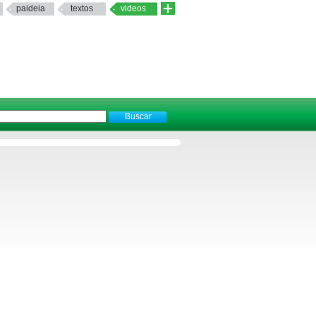
paideia
textos
videos