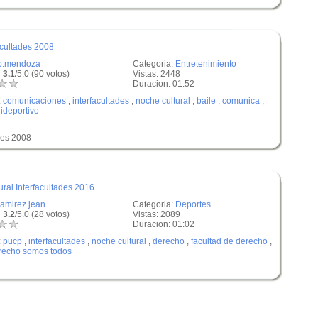
ultades 2008
p.mendoza
Categoria:
Entretenimiento
 3.1
/5.0 (90 votos)
Vistas: 2448
Duracion: 01:52
:
comunicaciones
,
interfacultades
,
noche cultural
,
baile
,
comunica
,
lideportivo
des 2008
ral Interfacultades 2016
ramirez.jean
Categoria:
Deportes
 3.2
/5.0 (28 votos)
Vistas: 2089
Duracion: 01:02
:
pucp
,
interfacultades
,
noche cultural
,
derecho
,
facultad de derecho
,
recho somos todos