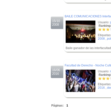
.
.
BAILE COMUNICACIONES Interfac
15/10
Usuario:
2008
Ranking:
Etiquetas
2008
,
po
Baile ganador de las interfaculta
.
.
Facultad de Derecho - Noche Cultu
16/06
Usuario:
2016
Ranking:
Etiquetas
2016
,
de
.
Páginas:
1