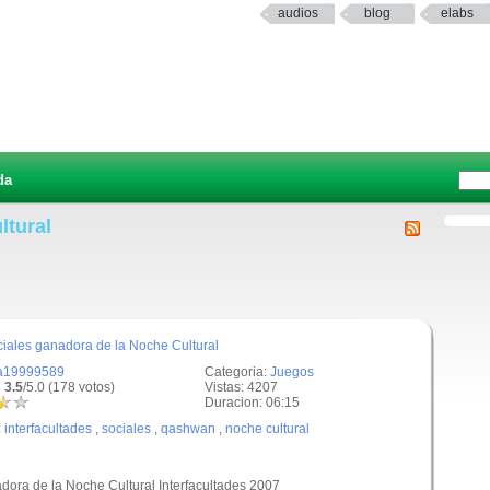
audios
blog
elabs
da
ltural
iales ganadora de la Noche Cultural
a19999589
Categoria:
Juegos
 3.5
/5.0 (178 votos)
Vistas: 4207
Duracion: 06:15
:
interfacultades
,
sociales
,
qashwan
,
noche cultural
ora de la Noche Cultural Interfacultades 2007