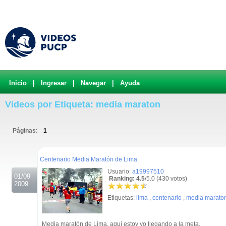
Inicio
|
Ingresar
|
Navegar
|
Ayuda
Videos por Etiqueta: media maraton
Páginas:
1
.
Centenario Media Maratón de Lima
Usuario:
a19997510
01/09
Ranking: 4.5
/5.0 (430 votos)
2009
Etiquetas:
lima
,
centenario
,
media marato
Media maratón de Lima, aquí estoy yo llegando a la meta.