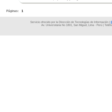
.
Páginas:
1
Servicio ofrecido por la Dirección de Tecnologías de Información (
Av. Universitaria No 1801, San Miguel, Lima - Perú | Teléf