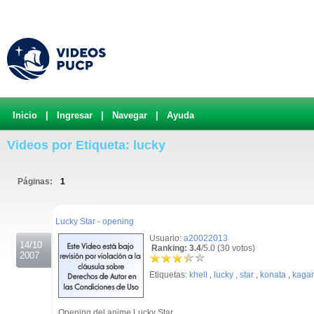
Inicio
|
Ingresar
|
Navegar
|
Ayuda
Videos por Etiqueta: lucky
Páginas:
1
.
Lucky Star - opening
Usuario:
a20022013
14/10
Ranking: 3.4
/5.0 (30 votos)
2007
Etiquetas:
khell
,
lucky
,
star
,
konata
,
kaga
Opening del anime Lucky Star