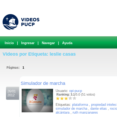
Inicio
|
Ingresar
|
Navegar
|
Ayuda
Videos por Etiqueta: leslie casas
Páginas:
1
.
Simulador de marcha
Usuario:
opi-pucp
26/01
Ranking: 3.1
/5.0 (51 votos)
2012
Etiquetas:
plataforma
,
propiedad intelec
simulador de marcha
,
dante elias
,
roci
alcántara
,
ruth manzanares