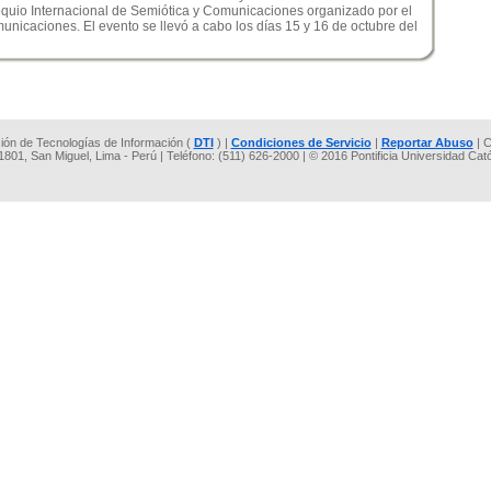
loquio Internacional de Semiótica y Comunicaciones organizado por el
caciones. El evento se llevó a cabo los días 15 y 16 de octubre del
cción de Tecnologías de Información (
DTI
) |
Condiciones de Servicio
|
Reportar Abuso
| C
 1801, San Miguel, Lima - Perú | Teléfono: (511) 626-2000 | © 2016 Pontificia Universidad Cat