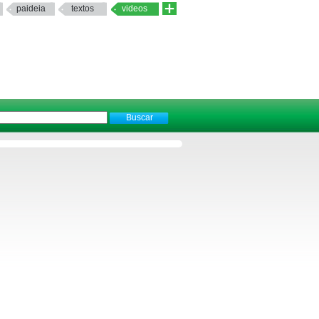
paideia
textos
videos