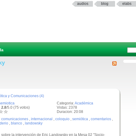
audios
blog
elabs
da
ky
iótica y Comunicaciones (4)
semiotica
Categoria:
Académica
 2.8
/5.0 (75 votos)
Vistas: 2378
Duracion: 20:08
:
comunicaciones
,
internacional
,
coloquio
,
semiótica
,
comentarios
,
derio
,
blanco
,
landowsky
sobre la intervención de Eric Landowsky en la Mesa 02 "Socio-