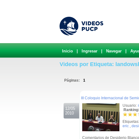
Inicio
|
Ingresar
|
Navegar
|
Ayu
Videos por Etiqueta: landows
Páginas:
1
.
III Coloquio Internacional de Sem
Usuario:
12/05
Ranking:
2010
Etiquetas
eric
,
desi
Comentarios de Desiderio Blanco 