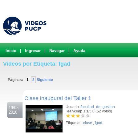
Inicio
|
Ingresar
|
Navegar
|
Ayuda
Videos por Etiqueta: fgad
Páginas:
1
2
Siguiente
.
Clase inaugural del Taller 1
Usuario:
facultad_de_gestion
19/08
Ranking: 3.1
/5.0 (52 votos)
2010
Etiquetas:
clase
,
fgad