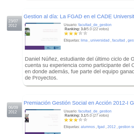
.
Gestion al día: La FGAD en el CADE Universi
23/07
Usuario:
facultad_de_gestion
2012
Ranking: 3.0
/5.0 (22 votos)
Etiquetas:
lima
,
universidad
,
facultad
,
ges
Daniel Núñez, estudiante del último ciclo de
cuenta su experiencia como participante del 
en donde además, fue parte del equipo ganad
de Proyectos.
.
.
Premiación Gestión Social en Acción 2012-I 
06/09
Usuario:
facultad_de_gestion
2012
Ranking: 3.1
/5.0 (27 votos)
Etiquetas:
alumnos
,
fgad
,
2012
,
gestion s