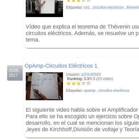
Etiquetas:
ce1
,
circuitos electricos
,
theven
Vídeo que explica el teorema de Thévenin usa
circuitos eléctricos. Además, se resuelve un 
tema.
.
.
OpAmp-Circuitos Eléctricos 1
25/05
Usuario:
a20140583
2017
Ranking: 3.3
/5.0 (23 votos)
Etiquetas:
opamp
,
circuitos electricos
El siguiente video habla sobre el Amplificad
Para ello se ha escogido un ejercicio sobre 
desarrollo, en el cual se mencionan los sigu
,leyes de Kirchhoff,División de voltaje y Teo
.