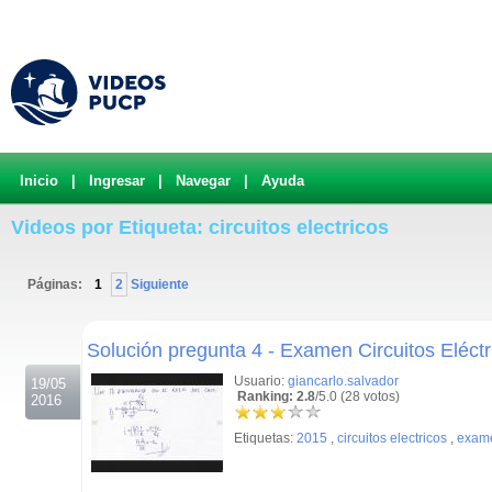
Inicio
|
Ingresar
|
Navegar
|
Ayuda
Videos por Etiqueta: circuitos electricos
Páginas:
1
2
Siguiente
.
Solución pregunta 4 - Examen Circuitos Eléctr
Usuario:
giancarlo.salvador
19/05
Ranking: 2.8
/5.0 (28 votos)
2016
Etiquetas:
2015
,
circuitos electricos
,
exam