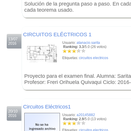
Solución de la pregunta paso a paso. En cad
cada teorema usado.
.
.
CIRCUITOS ELÉCTRICOS 1
13/07
Usuario:
atanacio.sarita
2016
Ranking: 3.3
/5.0 (26 votos)
Etiquetas:
circuitos electricos
Proyecto para el examen final. Alumna: Sarit
Profesor: Freri Orihuela Quivaqui Ciclo: 2016
.
.
Circuitos Eléctricos1
20/10
Usuario:
a20145882
2016
Ranking: 2.9
/5.0 (13 votos)
Etiquetas:
circuitos electricos