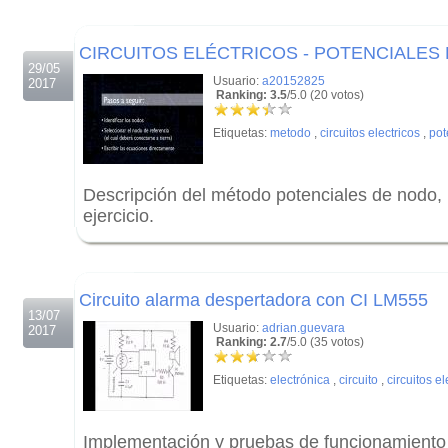
.
CIRCUITOS ELÉCTRICOS - POTENCIALES
29/05
Usuario:
a20152825
2017
Ranking: 3.5
/5.0 (20 votos)
Etiquetas:
metodo
,
circuitos electricos
,
pot
Descripción del método potenciales de nodo, 
ejercicio.
.
.
Circuito alarma despertadora con CI LM555
13/07
Usuario:
adrian.guevara
2017
Ranking: 2.7
/5.0 (35 votos)
Etiquetas:
electrónica
,
circuito
,
circuitos el
Implementación y pruebas de funcionamiento 