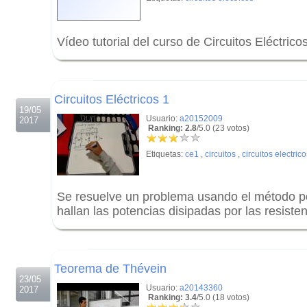
Vídeo tutorial del curso de Circuitos Eléctrico
.
.
Circuitos Eléctricos 1
19/05
Usuario:
a20152009
2017
Ranking: 2.8
/5.0 (23 votos)
Etiquetas:
ce1
,
circuitos
,
circuitos electrico
Se resuelve un problema usando el método p
hallan las potencias disipadas por las resisten
.
.
Teorema de Thévein
23/05
Usuario:
a20143360
2017
Ranking: 3.4
/5.0 (18 votos)