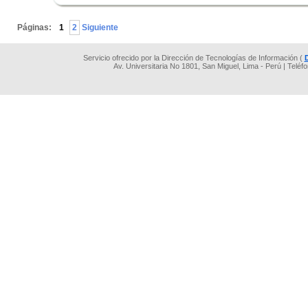
.
Páginas:
1
2
Siguiente
Servicio ofrecido por la Dirección de Tecnologías de Información (
Av. Universitaria No 1801, San Miguel, Lima - Perú | Teléf