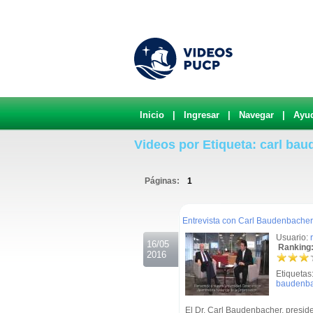
Inicio
|
Ingresar
|
Navegar
|
Ayu
Videos por Etiqueta: carl ba
Páginas:
1
.
Entrevista con Carl Baudenbacher
Usuario:
16/05
Ranking:
2016
Etiquetas
baudenb
El Dr. Carl Baudenbacher, presid