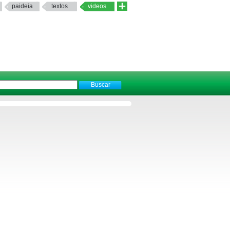
paideia
textos
videos