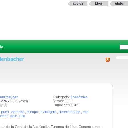
audios
blog
elabs
da
udenbacher
ramirez.jean
Categoria:
Académica
 2.9
/5.0 (36 votos)
Vistas: 3069
Duracion: 06:42
:
pucp
,
derecho
,
europa
,
extranjero
,
derecho pucp
,
carl
acher
,
aelc
,
efta
ente de la Corte de la Asociación Europea de Libre Comercio, nos