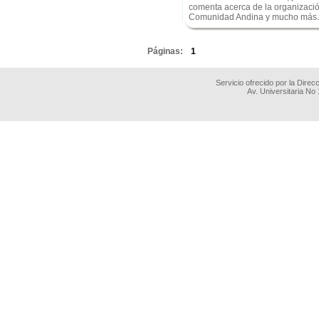
comenta acerca de la organizaci
Comunidad Andina y mucho más.
.
Páginas:
1
Servicio ofrecido por la Dire
Av. Universitaria No