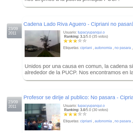
.
.
Cadena Lado Riva Aguero - Cipriani no pasar
23/09
Usuario:
tupacyupanqui.o
2011
Ranking: 3.1
/5.0 (35 votos)
Etiquetas:
cipriani
,
autonomia
,
no pasara
Unidos por una causa en comun, la cadena s
alrededor de la PUCP. Nos encontramos en la
.
.
Profesor se dirije al publico: No pasara - Cipr
23/09
Usuario:
tupacyupanqui.o
2011
Ranking: 3.0
/5.0 (30 votos)
Etiquetas:
cipriani
,
autonomia
,
no pasara