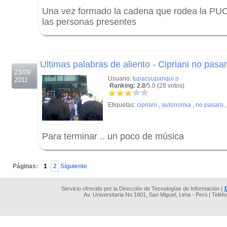
Una vez formado la cadena que rodea la PUCP,
las personas presentes
.
.
Ultimas palabras de aliento - Cipriani no pasa
23/09
Usuario:
tupacyupanqui.o
2011
Ranking: 2.8
/5.0 (28 votos)
Etiquetas:
cipriani
,
autonomia
,
no pasara
Para terminar .. un poco de música
.
Páginas:
1
2
Siguiente
Servicio ofrecido por la Dirección de Tecnologías de Información (
Av. Universitaria No 1801, San Miguel, Lima - Perú | Teléf