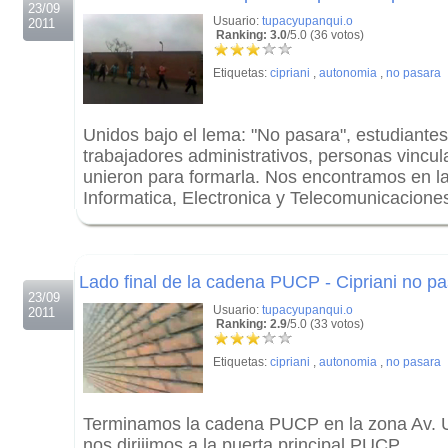
23/09
Usuario:
tupacyupanqui.o
2011
Ranking: 3.0
/5.0 (36 votos)
Etiquetas:
cipriani
,
autonomia
,
no pasara
Unidos bajo el lema: "No pasara", estudiantes
trabajadores administrativos, personas vincu
unieron para formarla. Nos encontramos en l
Informatica, Electronica y Telecomunicaciones
.
.
Lado final de la cadena PUCP - Cipriani no p
23/09
Usuario:
tupacyupanqui.o
2011
Ranking: 2.9
/5.0 (33 votos)
Etiquetas:
cipriani
,
autonomia
,
no pasara
Terminamos la cadena PUCP en la zona Av. Un
nos dirijimos a la puerta principal PUCP.