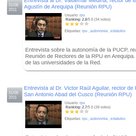
Entrevista al Dr. Valdemar Medina, rector de 
31/08
Agustín de Arequipa (Reunión RPU)
2011
Usuario:
rpu
Ranking: 2.8
/5.0 (34 votos)
Etiquetas:
rpu
,
autonomia
,
estatutos
Entrevista sobre la autonomía de la PUCP, rea
Reunión de Rectores de la RPU en Arequipa. 
de las universidades de la Red.
.
.
Entrevista al Dr. Victor Raúl Aguilar, rector d
31/08
San Antonio Abad del Cusco (Reunión RPU)
2011
Usuario:
rpu
Ranking: 2.7
/5.0 (39 votos)
Etiquetas:
rpu
,
autonomia
,
estatutos