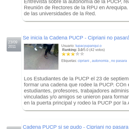
Entrevista sobre la autonomía de la PUCP, rea
Reunión de Rectores de la RPU en Arequipa. 
de las universidades de la Red.
.
.
Se inicia la Cadena PUCP - Cipriani no pasar
23/09
Usuario:
tupacyupanqui.o
2011
Ranking: 3.0
/5.0 (42 votos)
Etiquetas:
cipriani
,
autonomia
,
no pasara
Los Estudiantes de la PUCP el 23 de septie
formar una cadena que rodee la PUCP. COn e
estudiantes, profesores, trabajadores adminis
vinculadas y/o amigos se unieron para formarl
en la puerta principal y rodeo la PUCP por la A
.
.
Cadena PUCP si se pudo - Cipriani no pasara