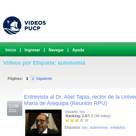
Inicio
|
Ingresar
|
Navegar
|
Ayuda
Videos por Etiqueta: autonomia
Páginas:
1
2
Siguiente
.
Entrevista al Dr. Abel Tapia, rector de la Univ
María de Arequipa (Reunión RPU)
31/08
2011
Usuario:
rpu
Ranking: 2.6
/5.0 (36 votos)
Etiquetas:
rpu
,
autonomia
,
estatutos