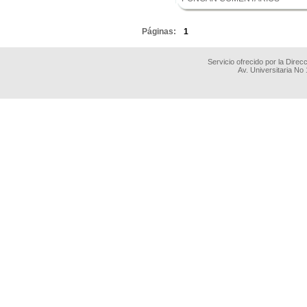
.
Páginas:
1
Servicio ofrecido por la Dire
Av. Universitaria No