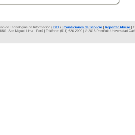
cción de Tecnologías de Información (
DTI
) |
Condiciones de Servicio
|
Reportar Abuso
| C
 1801, San Miguel, Lima - Perú | Teléfono: (511) 626-2000 | © 2016 Pontificia Universidad Cat