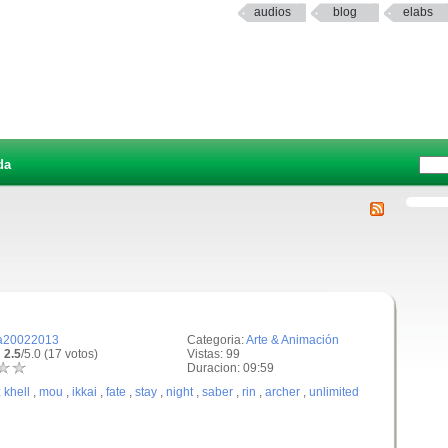
audios
blog
elabs
da
a20022013
Categoria:
Arte & Animación
 2.5
/5.0 (17 votos)
Vistas: 99
Duracion: 09:59
:
khell
,
mou
,
ikkai
,
fate
,
stay
,
night
,
saber
,
rin
,
archer
,
unlimited