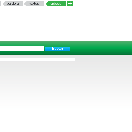
paideia
textos
videos