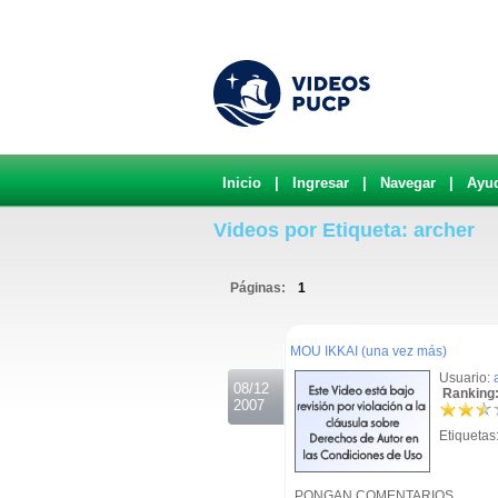
Inicio
|
Ingresar
|
Navegar
|
Ayu
Videos por Etiqueta: archer
Páginas:
1
.
MOU IKKAI (una vez más)
Usuario:
08/12
Ranking:
2007
Etiquetas
PONGAN COMENTARIOS