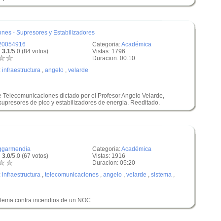
ones - Supresores y Estabilizadores
20054916
Categoria:
Académica
 3.1
/5.0 (84 votos)
Vistas: 1796
Duracion: 00:10
:
infraestructura
,
angelo
,
velarde
de Telecomunicaciones dictado por el Profesor Angelo Velarde,
supresores de pico y estabilizadores de energia. Reeditado.
ggarmendia
Categoria:
Académica
 3.0
/5.0 (67 votos)
Vistas: 1916
Duracion: 05:20
:
infraestructura
,
telecomunicaciones
,
angelo
,
velarde
,
sistema
,
istema contra incendios de un NOC.