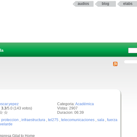
audios
blog
elabs
da
oscar.yepez
Categoria:
Académica
 3.3
/5.0 (143 votos)
Vistas: 2907
Duracion: 06:39
:
proteccion
,
infraestructura
,
tel275
,
telecomunicaciones
,
sala
,
fuerza
velarde
empresa Gilat to Home