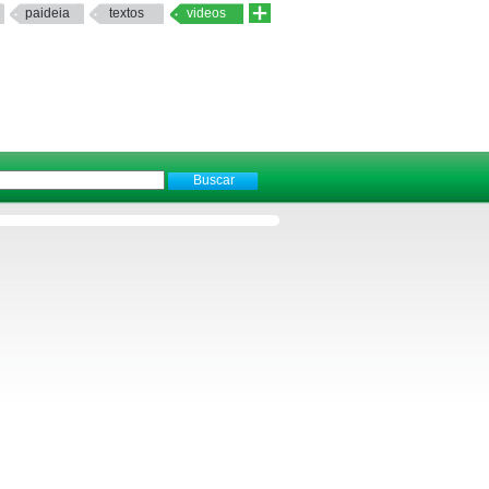
paideia
textos
videos