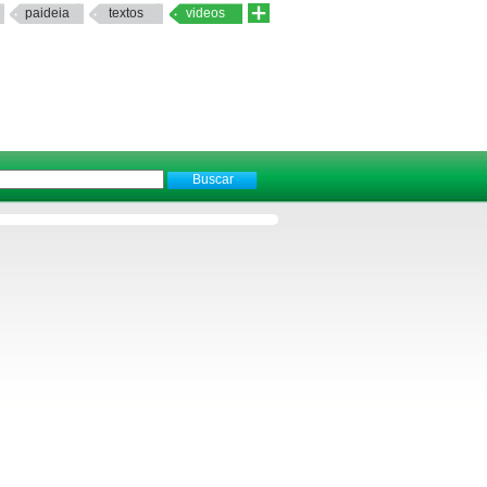
paideia
textos
videos