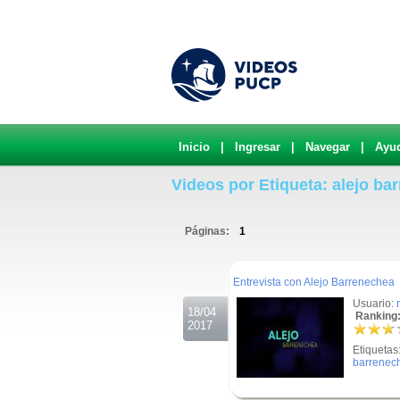
Inicio
|
Ingresar
|
Navegar
|
Ayu
Videos por Etiqueta: alejo ba
Páginas:
1
.
Entrevista con Alejo Barrenechea
Usuario:
18/04
Ranking:
2017
Etiquetas
barrenec
.