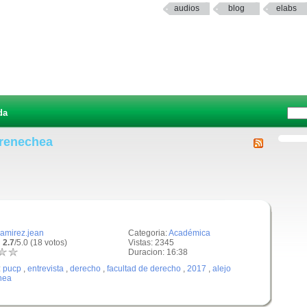
audios
blog
elabs
da
rrenechea
ramirez.jean
Categoria:
Académica
 2.7
/5.0 (18 votos)
Vistas: 2345
Duracion: 16:38
:
pucp
,
entrevista
,
derecho
,
facultad de derecho
,
2017
,
alejo
hea