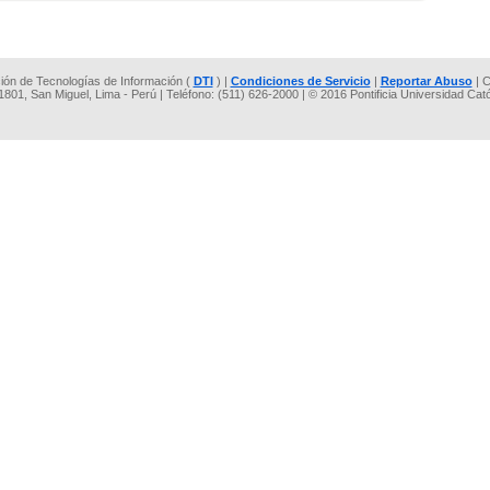
cción de Tecnologías de Información (
DTI
) |
Condiciones de Servicio
|
Reportar Abuso
| C
 1801, San Miguel, Lima - Perú | Teléfono: (511) 626-2000 | © 2016 Pontificia Universidad Cat