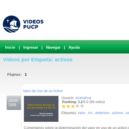
Inicio
|
Ingresar
|
Navegar
|
Ayuda
Videos por Etiqueta: activos
Páginas:
1
.
Valor de Uso de un Activo
Usuario:
dcanahua
24/09
Ranking: 3.2
/5.0 (99 votos)
2009
Etiquetas:
valor
,
nic
,
deterioro
,
activos
,
u
Comentarios sobre la determinación del valor en uso de un activo 