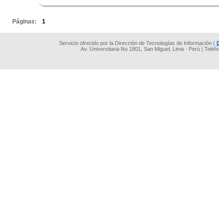
.
Páginas:
1
Servicio ofrecido por la Dirección de Tecnologías de Información (
Av. Universitaria No 1801, San Miguel, Lima - Perú | Teléf