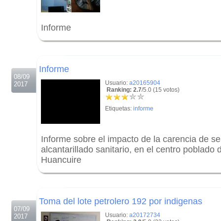
Informe
.
.
Informe
08/09
Usuario:
a20165904
2017
Ranking: 2.7
/5.0 (15 votos)
Etiquetas:
informe
Informe sobre el impacto de la carencia de se
alcantarillado sanitario, en el centro poblad
Huancuire
.
.
Toma del lote petrolero 192 por indigenas
07/09
Usuario:
a20172734
2017