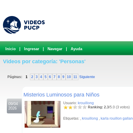
Inicio
|
Ingresar
|
Navegar
|
Ayuda
Videos por categoría: 'Personas'
Páginas:
1
2
3
4
5
6
7
8
9
10
11
Siguiente
.
Misterios Luminosos para Niños
Usuario:
krouillong
09/04
Ranking: 2.3
/5.0 (3 votos)
2026
Etiquetas:
,
krouillong
,
karla rouillon galla