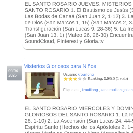
EL SANTO ROSARIO JUEVES: MISTERIOS
SANTO ROSARIO 1. El Bautismo de Jesús (Sa
Las Bodas de Canaá (San Juan 2, 1-12) 3. L
de Dios (San Marcos 1, 15) (San Marcos 2, 3-
Transfiguración (San Lucas 9, 28-36) 5. La Ins
(San Juan 13, 1) (Mateo 26, 26-30) Encuentr
SoundCloud, Pinterest y Gloria.tv
.
.
Misterios Gloriosos para Niños
09/04
Usuario:
krouillong
2026
Ranking: 3.0
/5.0 (1 voto)
Etiquetas:
,
krouillong
,
karla rouillon galla
EL SANTO ROSARIO MIERCOLES Y DOMI
GLORIOSOS DEL SANTO ROSARIO 1. La Res
28, 1-10) 2. La Ascensión (San Lucas 24, 44-
Espíritu Santo (Hechos de los Apóstoles 2, 1-