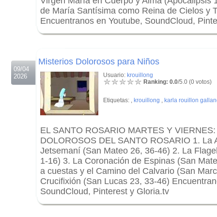
Virgen María en Cuerpo y Alma (Apocalipsis 1
de María Santísima como Reina de Cielos y T
Encuentranos en Youtube, SoundCloud, Pinter
.
.
Misterios Dolorosos para Niños
09/04
Usuario:
krouillong
2026
Ranking: 0.0
/5.0 (0 votos)
Etiquetas:
,
krouillong
,
karla rouillon galla
EL SANTO ROSARIO MARTES Y VIERNES:
DOLOROSOS DEL SANTO ROSARIO 1. La Ag
Jetsemaní (San Mateo 26, 36-46) 2. La Flage
1-16) 3. La Coronación de Espinas (San Mate
a cuestas y el Camino del Calvario (San Marc
Crucifixión (San Lucas 23, 33-46) Encuentra
SoundCloud, Pinterest y Gloria.tv
.