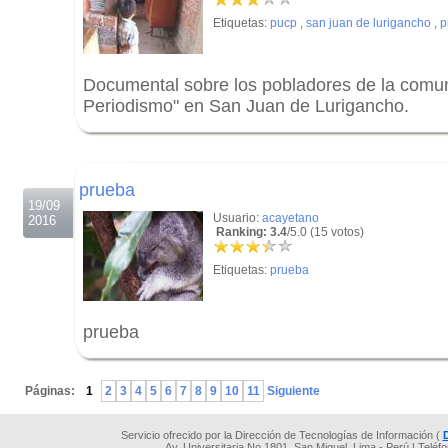
Etiquetas:
pucp
,
san juan de lurigancho
,
p
Documental sobre los pobladores de la comun
Periodismo" en San Juan de Lurigancho.
.
.
prueba
19/09
Usuario:
acayetano
2016
Ranking: 3.4
/5.0 (15 votos)
Etiquetas:
prueba
prueba
.
Páginas:
1
2
3
4
5
6
7
8
9
10
11
Siguiente
Servicio ofrecido por la Dirección de Tecnologías de Información (
Av. Universitaria No 1801, San Miguel, Lima - Perú | Teléf