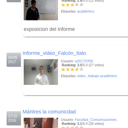
Ranking: 2.9
/5.0 (22 votos)
Etiquetas:
académico
exposicion del informe
.
.
Informe_video_Falcón_Italo
04/09
Usuario:
a20170358
2017
Ranking: 3.5
/5.0 (27 votos)
Etiquetas:
video
,
trabajo académico
.
.
Mártires la comunicdad
17/10
Usuario:
Facultad_Comunicaciones
2016
Ranking: 3.1
/5.0 (26 votos)