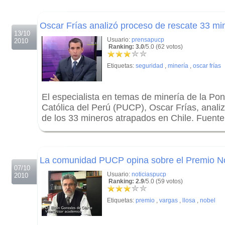
.
Oscar Frías analizó proceso de rescate 33 mi
13/10
Usuario:
prensapucp
2010
Ranking: 3.0
/5.0 (62 votos)
Etiquetas:
seguridad
,
minería
,
oscar frías
El especialista en temas de minería de la Pont
Católica del Perú (PUCP), Oscar Frías, anali
de los 33 mineros atrapados en Chile. Fuent
.
.
La comunidad PUCP opina sobre el Premio N
07/10
Usuario:
noticiaspucp
2010
Ranking: 2.9
/5.0 (59 votos)
Etiquetas:
premio
,
vargas
,
llosa
,
nobel