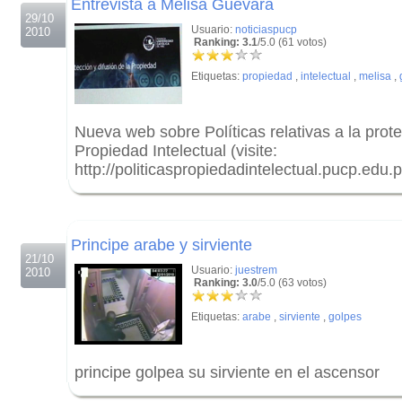
Entrevista a Melisa Guevara
29/10
Usuario:
noticiaspucp
2010
Ranking: 3.1
/5.0 (61 votos)
Etiquetas:
propiedad
,
intelectual
,
melisa
,
Nueva web sobre Políticas relativas a la prote
Propiedad Intelectual (visite:
http://politicaspropiedadintelectual.pucp.edu.
.
.
Principe arabe y sirviente
21/10
Usuario:
juestrem
2010
Ranking: 3.0
/5.0 (63 votos)
Etiquetas:
arabe
,
sirviente
,
golpes
principe golpea su sirviente en el ascensor
.