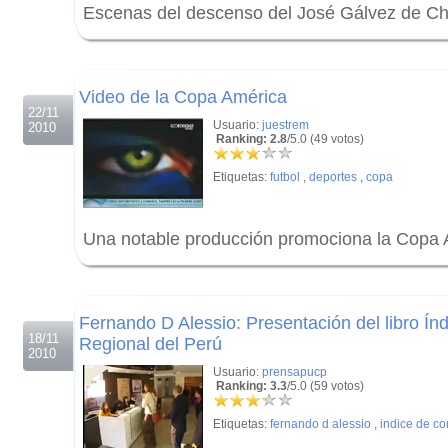
Escenas del descenso del José Gálvez de C
.
.
Video de la Copa América
22/11
Usuario:
juestrem
2010
Ranking: 2.8
/5.0 (49 votos)
Etiquetas:
futbol
,
deportes
,
copa
Una notable producción promociona la Copa 
.
.
Fernando D Alessio: Presentación del libro Ín
18/11
Regional del Perú
2010
Usuario:
prensapucp
Ranking: 3.3
/5.0 (59 votos)
Etiquetas:
fernando d alessio
,
indice de co