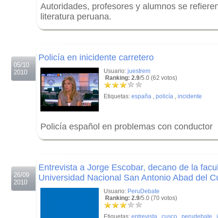
Autoridades, profesores y alumnos se refieren
literatura peruana.
.
.
Policía en inicidente carretero
05/10
Usuario:
juestrem
2010
Ranking: 2.9
/5.0 (62 votos)
Etiquetas:
españa
,
policía
,
incidente
Policía español en problemas con conductor
.
.
Entrevista a Jorge Escobar, decano de la fac
26/09
Universidad Nacional San Antonio Abad del C
2010
Usuario:
PeruDebate
Ranking: 2.9
/5.0 (70 votos)
Etiquetas:
entrevista
,
cusco
,
perudebate
,