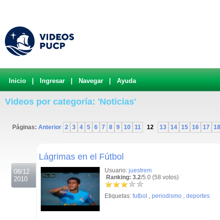
Inicio
|
Ingresar
|
Navegar
|
Ayuda
Videos por categoría: 'Noticias'
Páginas:
Anterior
2
3
4
5
6
7
8
9
10
11
12
13
14
15
16
17
1
.
Lágrimas en el Fútbol
Usuario:
juestrem
08/12
Ranking: 3.2
/5.0 (58 votos)
2010
Etiquetas:
futbol
,
periodismo
,
deportes