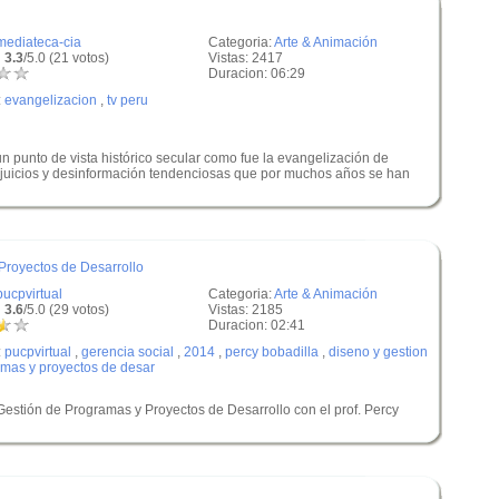
mediateca-cia
Categoria:
Arte & Animación
 3.3
/5.0 (21 votos)
Vistas: 2417
Duracion: 06:29
:
evangelizacion
,
tv peru
 punto de vista histórico secular como fue la evangelización de
ejuicios y desinformación tendenciosas que por muchos años se han
Proyectos de Desarrollo
pucpvirtual
Categoria:
Arte & Animación
 3.6
/5.0 (29 votos)
Vistas: 2185
Duracion: 02:41
:
pucpvirtual
,
gerencia social
,
2014
,
percy bobadilla
,
diseno y gestion
mas y proyectos de desar
Gestión de Programas y Proyectos de Desarrollo con el prof. Percy