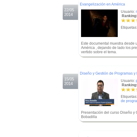
Evangelización en América
22/05
Usuario:
2014
Ranking:
Etiquetas
Este documental muestra desde un
América , dejando de lado los pr
vertido sobre el tema.
.
.
Diseño y Gestión de Programas y 
15/05
Usuario:
2014
Ranking:
Etiquetas
de progra
Presentación del curso Diseño y 
Bobadilla
.
.