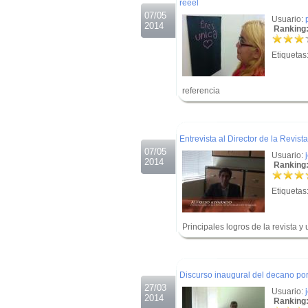
reeel
07/05
Usuario:
2014
Ranking:
Etiquetas
referencia
.
.
Entrevista al Director de la Revis
07/05
Usuario:
2014
Ranking:
Etiquetas
Principales logros de la revista 
.
.
Discurso inaugural del decano por
27/03
Usuario:
2014
Ranking: