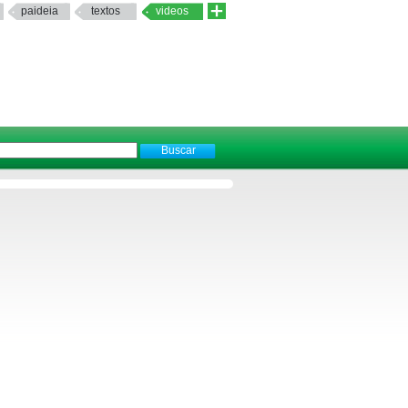
paideia
textos
videos