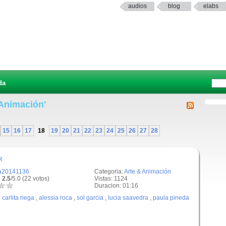
audios
blog
elabs
da
 Animación'
15
16
17
18
19
20
21
22
23
24
25
26
27
28
R
a20141136
Categoria:
Arte & Animación
 2.5
/5.0 (22 votos)
Vistas: 1124
Duracion: 01:16
:
carlita riega
,
alessia roca
,
sol garcia
,
lucia saavedra
,
paula pineda