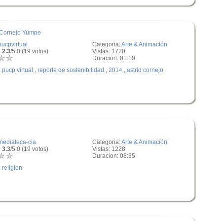
d Cornejo Yumpe
pucpvirtual
Categoria:
Arte & Animación
 2.3
/5.0 (19 votos)
Vistas: 1720
Duracion: 01:10
:
pucp virtual
,
reporte de sostenibilidad
,
2014
,
astrid cornejo
mediateca-cia
Categoria:
Arte & Animación
 3.3
/5.0 (19 votos)
Vistas: 1228
Duracion: 08:35
:
religion