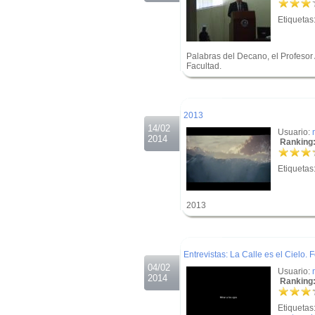
Etiquetas
Palabras del Decano, el Profesor A
Facultad.
.
.
2013
14/02
Usuario:
2014
Ranking:
Etiquetas
2013
.
.
Entrevistas: La Calle es el Cielo. 
04/02
Usuario:
2014
Ranking:
Etiquetas