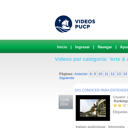
Inicio
|
Ingresar
|
Navegar
|
Ayu
Videos por categoría: 'Arte &
Páginas:
Anterior
8
9
10
11
12
13
14
Siguiente
.
G01 CONOCER PARA ENTENDE
Usuario:
21/06
Ranking:
2014
Etiquetas
trabajo audiovisual - fotonovela