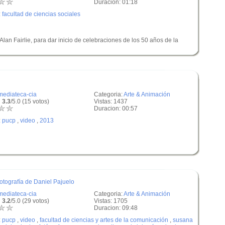
Duracion: 01:18
:
facultad de ciencias sociales
lan Fairlie, para dar inicio de celebraciones de los 50 años de la
mediateca-cia
Categoria:
Arte & Animación
 3.3
/5.0 (15 votos)
Vistas: 1437
Duracion: 00:57
:
pucp
,
video
,
2013
Fotografía de Daniel Pajuelo
mediateca-cia
Categoria:
Arte & Animación
 3.2
/5.0 (29 votos)
Vistas: 1705
Duracion: 09:48
:
pucp
,
video
,
facultad de ciencias y artes de la comunicación
,
susana