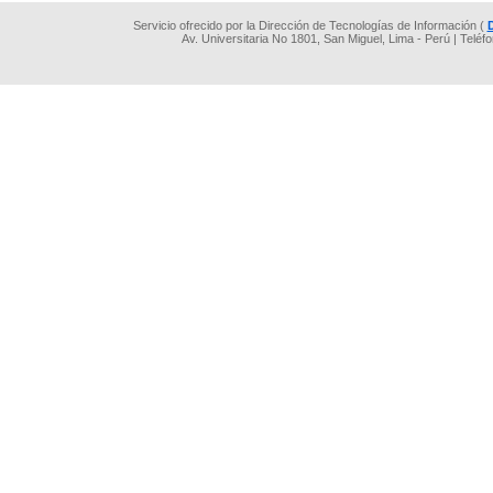
Servicio ofrecido por la Dirección de Tecnologías de Información (
Av. Universitaria No 1801, San Miguel, Lima - Perú | Teléf