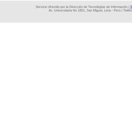
Servicio ofrecido por la Dirección de Tecnologías de Información (
Av. Universitaria No 1801, San Miguel, Lima - Perú | Teléf