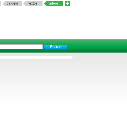
paideia
textos
videos