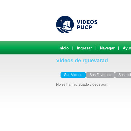
Inicio
|
Ingresar
|
Navegar
|
Ayu
Videos de rguevarad
Sus Videos
Sus Favoritos
Sus Lis
No se han agregado videos aún.