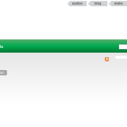
audios
blog
elabs
da
tas