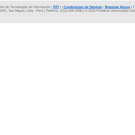
cción de Tecnologías de Información (
DTI
) |
Condiciones de Servicio
|
Reportar Abuso
| C
 1801, San Miguel, Lima - Perú | Teléfono: (511) 626-2000 | © 2016 Pontificia Universidad Cat