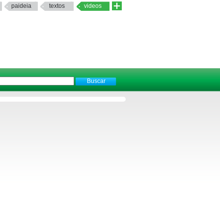
paideia
textos
videos