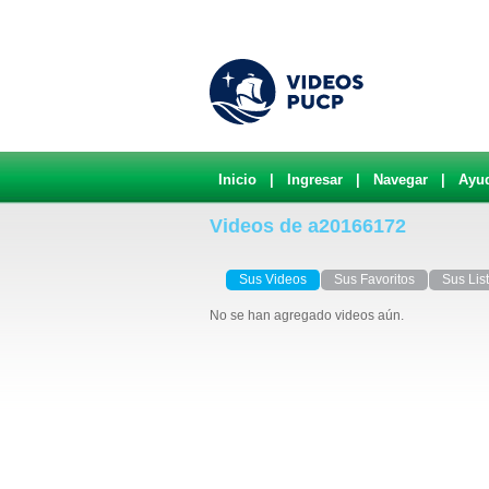
Inicio
|
Ingresar
|
Navegar
|
Ayu
Videos de a20166172
Sus Videos
Sus Favoritos
Sus Lis
No se han agregado videos aún.