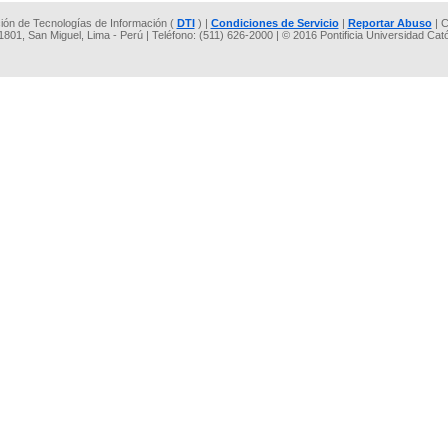
cción de Tecnologías de Información (
DTI
) |
Condiciones de Servicio
|
Reportar Abuso
| C
 1801, San Miguel, Lima - Perú | Teléfono: (511) 626-2000 | © 2016 Pontificia Universidad Cat