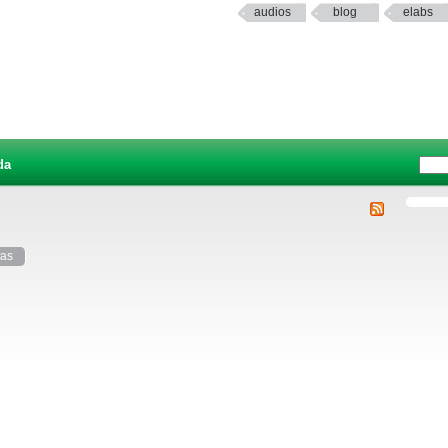
audios
blog
elabs
da
tas