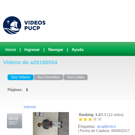
Inicio
|
Ingresar
|
Navegar
|
Ayuda
Videos de a20166554
Sus Videos
Sus Favoritos
Sus Listas
Páginas:
1
.
informe
Ranking: 3.3
/5.0 (12 votos)
06/09
2017
Etiquetas:
académico
| Fecha de Captura: 06/09/2017