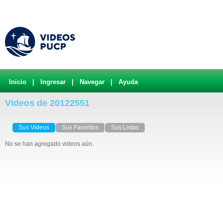
Inicio
|
Ingresar
|
Navegar
|
Ayuda
Videos de 20122551
Sus Videos
Sus Favoritos
Sus Listas
No se han agregado videos aún.