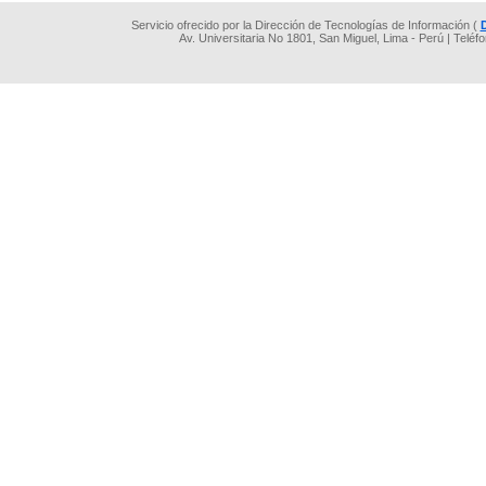
Servicio ofrecido por la Dirección de Tecnologías de Información (
Av. Universitaria No 1801, San Miguel, Lima - Perú | Teléf