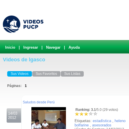
Inicio
|
Ingresar
|
Navegar
|
Ayuda
Videos de lgasco
Sus Videos
Sus Favoritos
Sus Listas
Páginas:
1
.
Saludos desde Perú
Ranking: 3.1
/5.0 (29 votos)
14/03
2012
Etiquetas:
estadística
,
heleno
bolfarine
,
asesorados