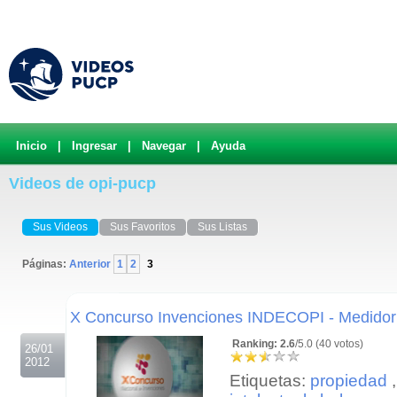
Inicio
|
Ingresar
|
Navegar
|
Ayuda
Videos de opi-pucp
Sus Videos
Sus Favoritos
Sus Listas
Páginas:
Anterior
1
2
3
.
X Concurso Invenciones INDECOPI - Medidor 
Ranking: 2.6
/5.0 (40 votos)
26/01
2012
Etiquetas:
propiedad
,